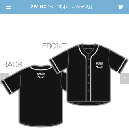
2WING『ベースボールシャツ』【L】
【XL】 | LAWz STORE