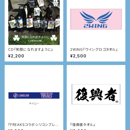
CD『笑顔になれますように』
2WING『ウイングロゴタオル』
¥2,200
¥2,500
『FREAKSコラボシリコンブレ
『復興者タオル』
ス』