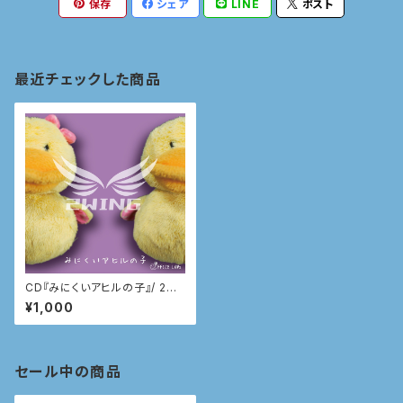
保存
シェア
LINE
ポスト
最近チェックした商品
CD『みにくいアヒルの子』/ 2WI
NG
¥1,000
セール中の商品