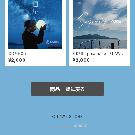
CD『恒星』
CD『Shipmanship』 / LAWBL
OW
¥2,000
¥2,000
商品一覧に戻る
© LAWz STORE
Powered by