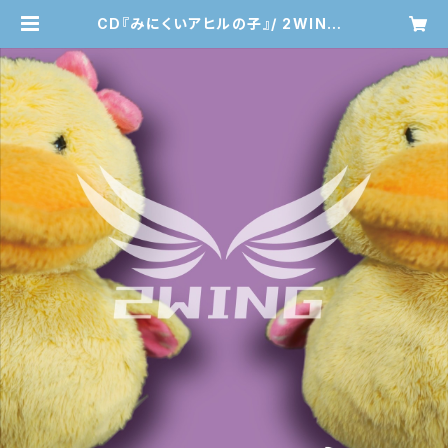
CD『みにくいアヒルの子』/ 2WING |
LAWz STORE