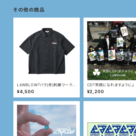
その他の商品
LAWBLOW『バラ(赤)刺繍ワークシ
CD『笑顔になれますように』
ャツ』
¥4,500
¥2,200